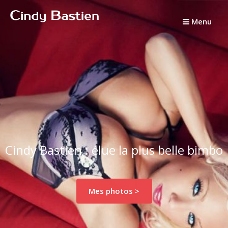
Passer
au
Menu
contenu
Cindy Bastien : élue la plus belle bimbo
Mes photos >