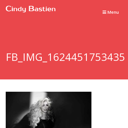
Passer
au
Menu
contenu
FB_IMG_1624451753435