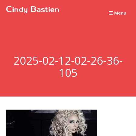
Passer
au
Menu
contenu
2025-02-12-02-26-36-
105