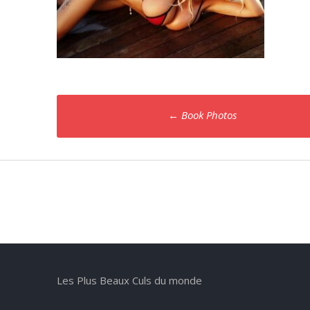
Poste
←
Book Photos
navigation
Les Plus Beaux Culs du monde