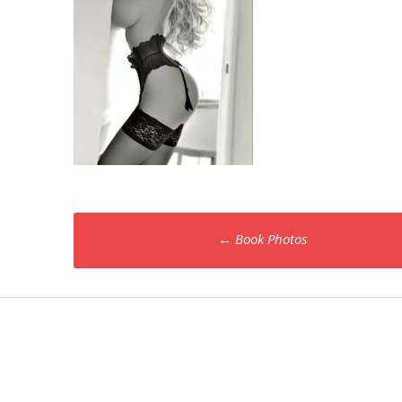
Poste
←
Book Photos
navigation