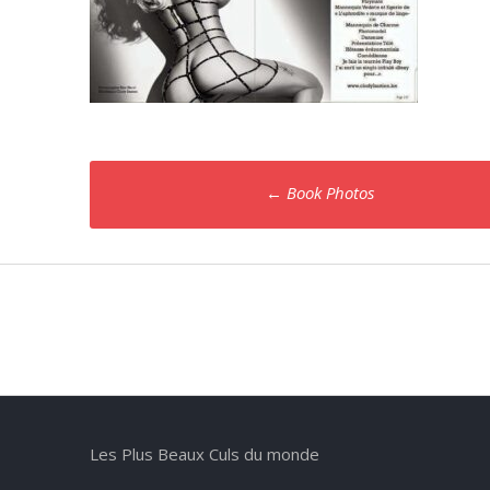
Poste
←
Book Photos
navigation
Les Plus Beaux Culs du monde