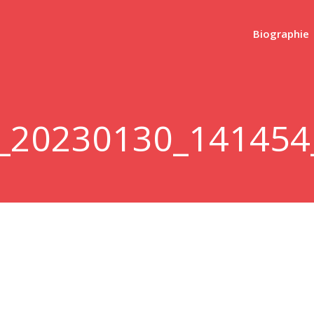
Biographie
_20230130_141454