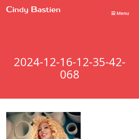
Passer
au
Menu
contenu
2024-12-16-12-35-42-
068