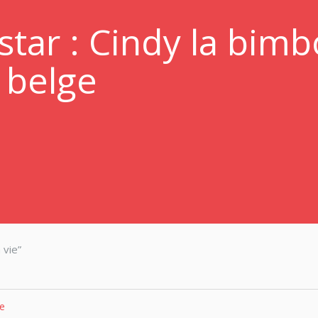
star : Cindy la bimb
belge
 vie”
e