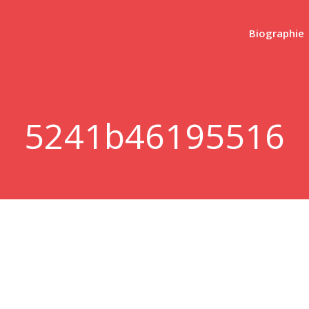
Biographie
5241b46195516