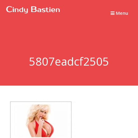
Passer
au
Menu
contenu
5807eadcf2505