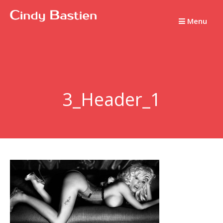
Passer
au
Menu
contenu
3_Header_1