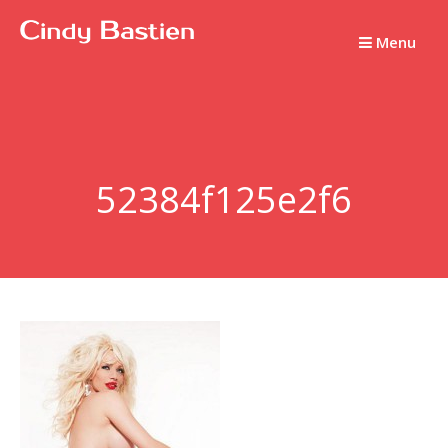
Passer
au
Menu
contenu
52384f125e2f6