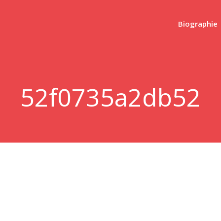
Biographie
52f0735a2db52