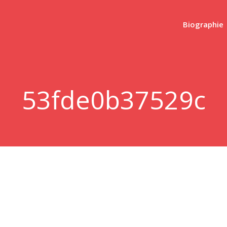
Biographie
53fde0b37529c