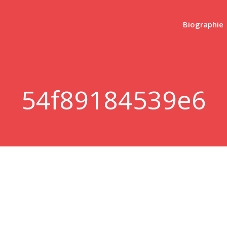
Biographie
54f89184539e6