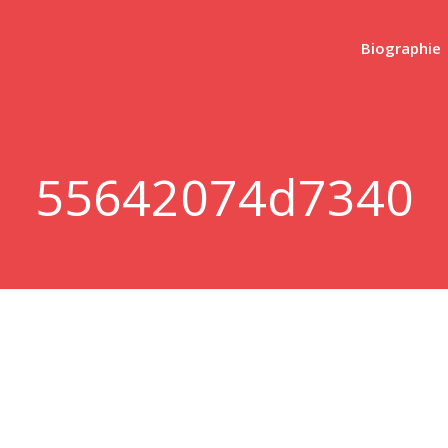
Biographie
55642074d7340