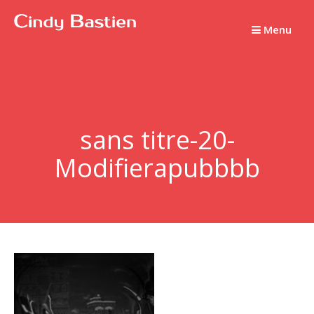
Passer
au
Menu
contenu
sans titre-20-
Modifierapubbbb