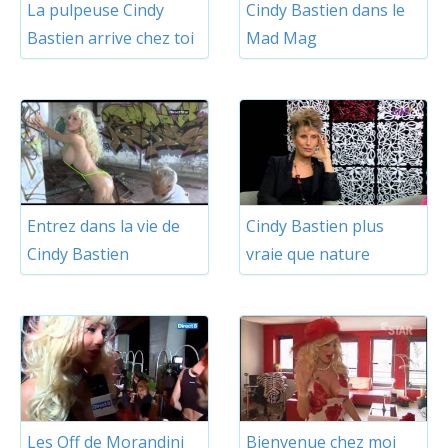
La pulpeuse Cindy
Cindy Bastien dans le
Bastien arrive chez toi
Mad Mag
Entrez dans la vie de
Cindy Bastien plus
Cindy Bastien
vraie que nature
Les Off de Morandini
Bienvenue chez moi