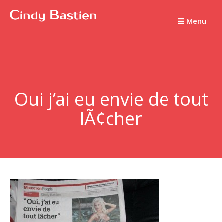
Passer
au
Menu
contenu
Oui j’ai eu envie de tout
lÃ¢cher