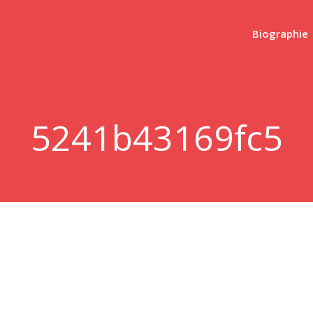
Biographie
5241b43169fc5